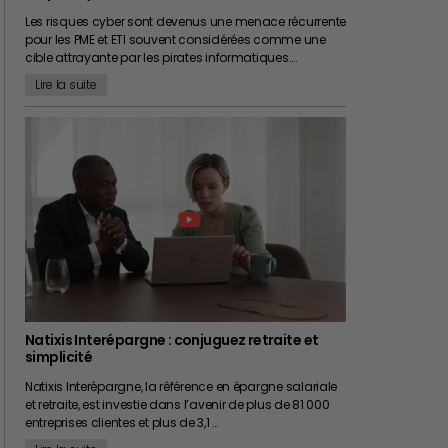
Les risques cyber sont devenus une menace récurrente
pour les PME et ETI souvent considérées comme une
cible attrayante par les pirates informatiques.…
Lire la suite
Natixis Interépargne : conjuguez retraite et
simplicité
Natixis Interépargne, la référence en épargne salariale
et retraite, est investie dans l’avenir de plus de 81 000
entreprises clientes et plus de 3,1 …