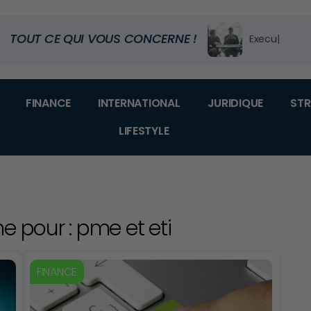
TOUT CE QUI VOUS CONCERNE !
Executive Edu
Code douanier
Dans quel m
FINANCE
INTERNATIONAL
JURIDIQUE
STR
LIFESTYLE
e pour : pme et eti
FINANCE