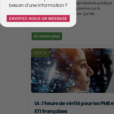
récemment d’une étrange bestiole juridique
besoin d'une information ?
nommée Directive européenne sur la
transparence des salaires. Ça fait...
ENVOYEZ-NOUS UN MESSAGE
En savoir plus
DIGITAL
IA : l’heure de vérité pour les PME e
ETI françaises